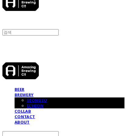
어메이징브루잉컴퍼니
BEER
BREWERY
SEONGSU
ICHEON
COLLAB
CONTACT
ABOUT