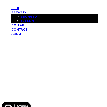
BEER
BREWERY
SEONGSU
ICHEON
COLLAB
CONTACT
ABOUT
Search
검색
Log In
로그인
Cart
장바구니
어메이징브루잉컴퍼니