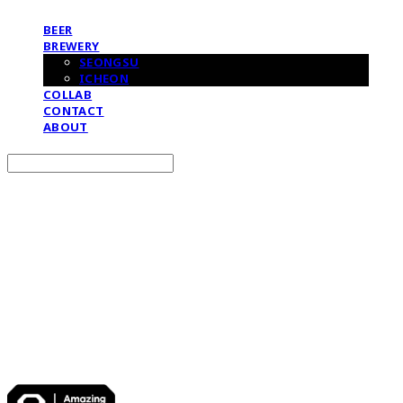
BEER
BREWERY
SEONGSU
ICHEON
COLLAB
CONTACT
ABOUT
Search
검색
Log In
로그인
Cart
장바구니
어메이징브루잉컴퍼니