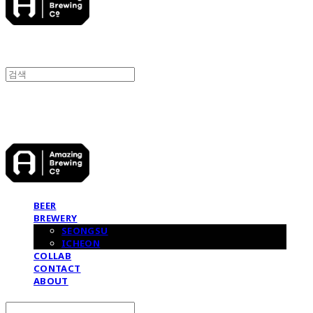
어메이징브루잉컴퍼니
BEER
BREWERY
SEONGSU
ICHEON
COLLAB
CONTACT
ABOUT